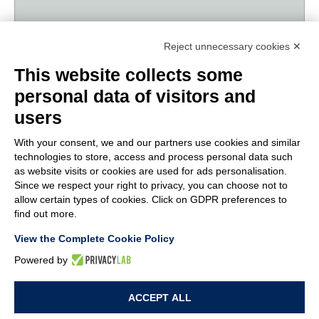
Reject unnecessary cookies ✕
MACA ENGINEERING: TECH DAYS À
PORDENONE
This website collects some
personal data of visitors and
Succès de la Première Édition des Tech Days au Siège de
MACA Engineering à Pordenone
users
LIRE LA SUITE...
With your consent, we and our partners use cookies and similar
technologies to store, access and process personal data such
as website visits or cookies are used for ads personalisation.
1
2
3
4
Suivant
Fin
Since we respect your right to privacy, you can choose not to
allow certain types of cookies. Click on GDPR preferences to
find out more.
View the Complete Cookie Policy
Powered by
© MACA ENGINEERING SRL
- Via Ungaresca, 20 - 33080 San Quirino (PN)
ACCEPT ALL
Italy - P.Iva: 01094690938 - Capitale sociale: 62.400,00 i.v. - Rea: PN-42876