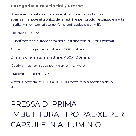
Categoria:
Alta velocità
/
Presse
Pressa automatica di prima imbutitura con sistema di
avanzamento elettronico delle lastrine per produrre capsule a vite
in alluminio litografato (pilfer proof, stelcap e simili).
Inclinazione: 45°.
Lubrificazione automatica delle lastrine con rulli orizzontali.
Capacità magazzino lastrine: 1500 lastrine.
Dimensione massima lastrine: 460x1100mm.
Cabina insonorizzata per ridurre il rumore.
Macchina a norma CE.
Produzione: da 25.000 a 70.000 pezzi/ora a seconda dello
stampo.
PRESSA DI PRIMA
IMBUTITURA TIPO PAL-XL PER
CAPSULE IN ALLUMINIO