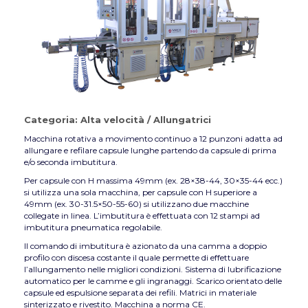
Categoria:
Alta velocità
/
Allungatrici
Macchina rotativa a movimento continuo a 12 punzoni adatta ad
allungare e refilare capsule lunghe partendo da capsule di prima
e/o seconda imbutitura.
Per capsule con H massima 49mm (ex. 28×38-44, 30×35-44 ecc.)
si utilizza una sola macchina, per capsule con H superiore a
49mm (ex. 30-31.5×50-55-60) si utilizzano due macchine
collegate in linea. L’imbutitura è effettuata con 12 stampi ad
imbutitura pneumatica regolabile.
Il comando di imbutitura è azionato da una camma a doppio
profilo con discesa costante il quale permette di effettuare
l’allungamento nelle migliori condizioni. Sistema di lubrificazione
automatico per le camme e gli ingranaggi. Scarico orientato delle
capsule ed espulsione separata dei refili. Matrici in materiale
sinterizzato e rivestito. Macchina a norma CE.