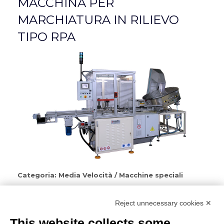
MACCHINA PER
MARCHIATURA IN RILIEVO
TIPO RPA
Categoria:
Media Velocità
/
Macchine speciali
Macchina alternativa speciale per eseguire la marcatura in rilievo
o in bassorilievo sulla testa di capsule in alluminio.
Reject unnecessary cookies ✕
Stella di trasferimento a movimento intermittente.
This website collects some