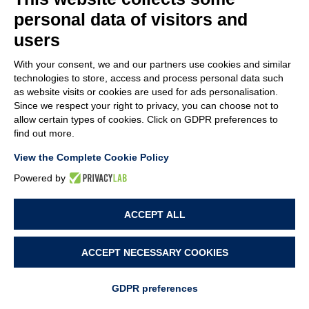
Stampo dedicato a due punzoni con colonne guida per eseguire la
marcatura di testa (non orientata con la litografia).
personal data of visitors and
Loghi maschio/femmina in acciaio temprato e dotati di sistema
users
che permette il loro rapido centraggio.
Macchina a norma CE.
With your consent, we and our partners use cookies and similar
technologies to store, access and process personal data such
Produzione: 18 – 20.000 pezzi/ora massimo.
as website visits or cookies are used for ads personalisation.
Since we respect your right to privacy, you can choose not to
MACCHINA MARCHIATRICE-
allow certain types of cookies. Click on GDPR preferences to
find out more.
FRESATRICE LATERALE TIPO
View the Complete Cookie Policy
NES
Powered by
ACCEPT ALL
ACCEPT NECESSARY COOKIES
GDPR preferences