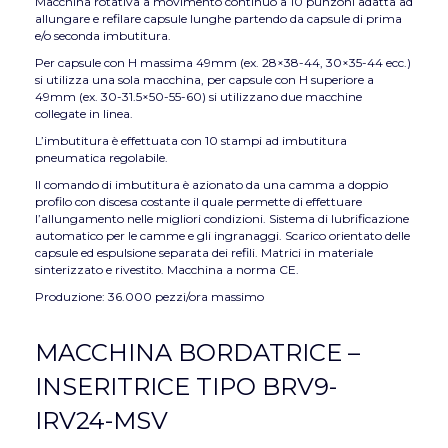
Macchina rotativa a movimento continuo a 10 punzoni adatta ad
allungare e refilare capsule lunghe partendo da capsule di prima
e/o seconda imbutitura.
Per capsule con H massima 49mm (ex. 28×38-44, 30×35-44 ecc.)
si utilizza una sola macchina, per capsule con H superiore a
49mm (ex. 30-31.5×50-55-60) si utilizzano due macchine
collegate in linea.
L’imbutitura è effettuata con 10 stampi ad imbutitura
pneumatica regolabile.
Il comando di imbutitura è azionato da una camma a doppio
profilo con discesa costante il quale permette di effettuare
l’allungamento nelle migliori condizioni. Sistema di lubrificazione
automatico per le camme e gli ingranaggi. Scarico orientato delle
capsule ed espulsione separata dei refili. Matrici in materiale
sinterizzato e rivestito. Macchina a norma CE.
Produzione: 36.000 pezzi/ora massimo
MACCHINA BORDATRICE –
INSERITRICE TIPO BRV9-
IRV24-MSV