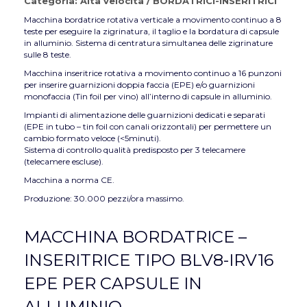
Categoria:
Alta velocità
/
BORDATRICI-INSERITRICI
Macchina bordatrice rotativa verticale a movimento continuo a 8
teste per eseguire la zigrinatura, il taglio e la bordatura di capsule
in alluminio. Sistema di centratura simultanea delle zigrinature
sulle 8 teste.
Macchina inseritrice rotativa a movimento continuo a 16 punzoni
per inserire guarnizioni doppia faccia (EPE) e/o guarnizioni
monofaccia (Tin foil per vino) all’interno di capsule in alluminio.
Impianti di alimentazione delle guarnizioni dedicati e separati
(EPE in tubo – tin foil con canali orizzontali) per permettere un
cambio formato veloce (<5minuti).
Sistema di controllo qualità predisposto per 3 telecamere
(telecamere escluse).
Macchina a norma CE.
Produzione: 30.000 pezzi/ora massimo.
MACCHINA BORDATRICE –
INSERITRICE TIPO BLV8-IRV16
EPE PER CAPSULE IN
ALLUMINIO