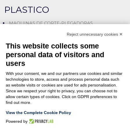
PLASTICO
MAQUINAS DE CORTE-PLEGADORAS
LÍNEAS DE CORTE-ENSAMBLE
Reject unnecessary cookies ✕
MÁQUINAS CORTADORAS-INSERTADORAS
This website collects some
MÁQUINAS ESPECIALES
personal data of visitors and
users
ENSAMBLADO
With your consent, we and our partners use cookies and similar
CON PRESIÓN (SNAP-ON)
technologies to store, access and process personal data such
as website visits or cookies are used for ads personalisation.
CON ATORNILLADO
Since we respect your right to privacy, you can choose not to
allow certain types of cookies. Click on GDPR preferences to
MÁQUINAS ESPECIALES
find out more.
View the Complete Cookie Policy
Powered by