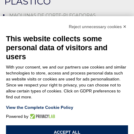
PLASTICO
MAQUINAS DE CORTE-PLEGADORAS
LÍNEAS DE CORTE-ENSAMBLE
Reject unnecessary cookies ✕
MÁQUINAS CORTADORAS-INSERTADORAS
This website collects some
MÁQUINAS ESPECIALES
personal data of visitors and
users
ENSAMBLADO
With your consent, we and our partners use cookies and similar
CON PRESIÓN (SNAP-ON)
technologies to store, access and process personal data such
as website visits or cookies are used for ads personalisation.
CON ATORNILLADO
Since we respect your right to privacy, you can choose not to
allow certain types of cookies. Click on GDPR preferences to
MÁQUINAS ESPECIALES
find out more.
View the Complete Cookie Policy
Powered by
© MACA ENGINEERING SRL
- Via Ungaresca, 20 - 33080 San Quirino (PN)
ACCEPT ALL