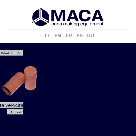
IT
EN
FR
ES
RU
i
MACCHINE
LLUMINIO
ta velocità
Presse
Stampi
Allungatrici
Bordatrici-Inseritrici