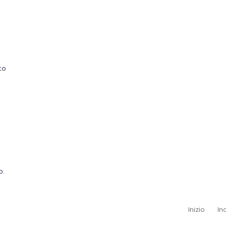
to
o.
Inizio
In