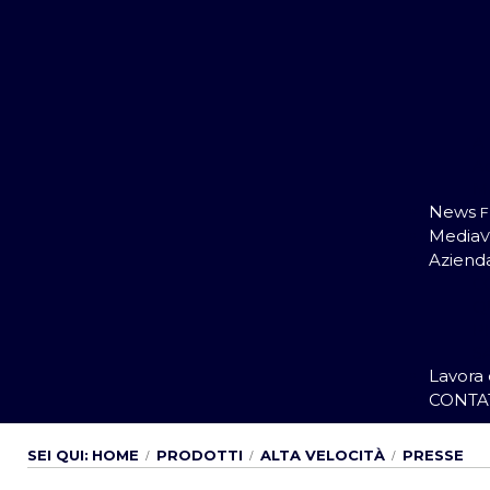
A
Ad
Ma
News
F
Media
V
Aziend
C
Q
P
S
Lavora 
CONTA
SEI QUI:
HOME
PRODOTTI
ALTA VELOCITÀ
PRESSE