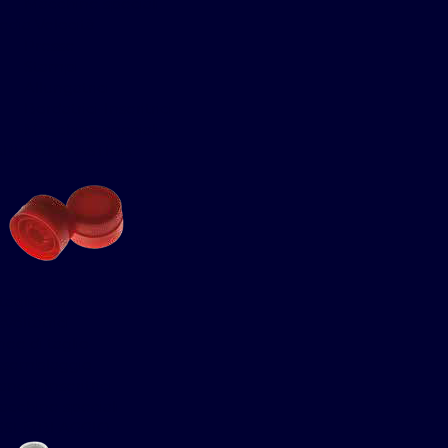
Macchine speciali
dia Velocità
Presse
Stampi
Allungatrici
Bordatrici-Inseritrici
Macchine speciali
APPI DI PLASTICA
tagliatrici-
svoltatrici
nee di taglio-
ssemblaggio
ancia-Inseritrici
cchine speciali
SSEMBLAGGIO