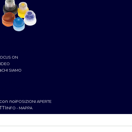
 pressione
 avvitatura
cchine speciali
OCUS ON
IDEO
a
CHI SIAMO
ONTROLLO
UALITA'
RODUZIONE
ALA PROVE
con noi
POSIZIONI APERTE
TTI
INFO - MAPPA