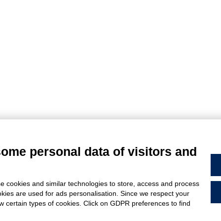
some personal data of visitors and
- Via Ungaresca, 20 - 33080 San Quirino (PN) Italy - P.Iva: 01094690938 - Capitale social
e cookies and similar technologies to store, access and process
okies are used for ads personalisation. Since we respect your
ow certain types of cookies. Click on GDPR preferences to find
PRIVACY POLICY