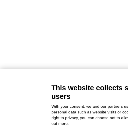
This website collects 
users
© MACA ENGINEERING SRL
With your consent, we and our partners us
personal data such as website visits or co
right to privacy, you can choose not to all
AZIENDA
LAVORA CON NOI
out more.
CONTROLLO QUALITÀ
CODICE ETICO